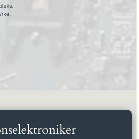
pleks.
yrke.
nselektroniker