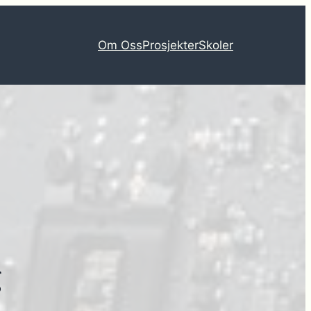
Om Oss
Prosjekter
Skoler
g