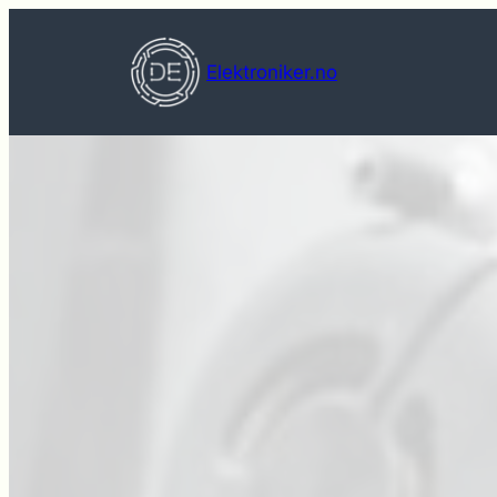
Hopp
til
Elektroniker.no
innhold