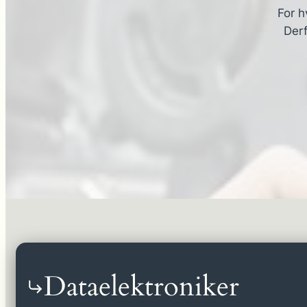
For h
Derf
Dataelektroniker