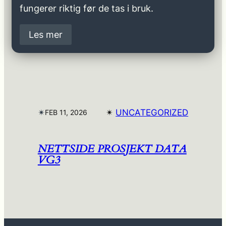
fungerer riktig før de tas i bruk.
Les mer
✴︎
✴︎
UNCATEGORIZED
FEB 11, 2026
NETTSIDE PROSJEKT DATA
VG3