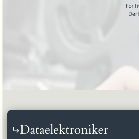
For h
Derf
Dataelektroniker