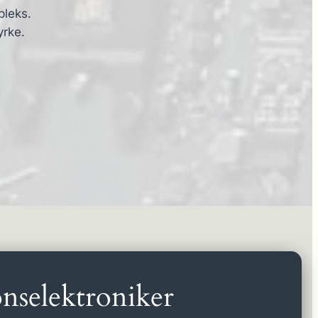
pleks.
yrke.
nselektroniker