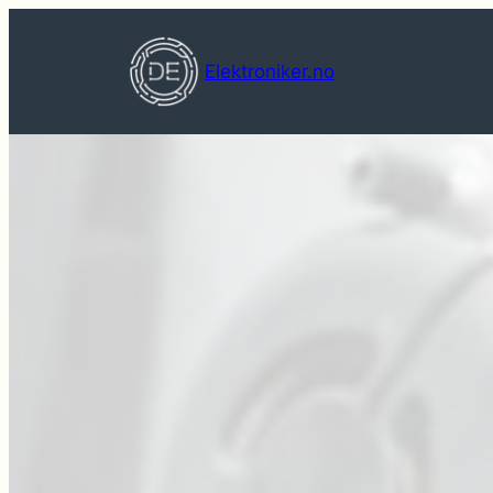
Hopp
til
Elektroniker.no
innhold