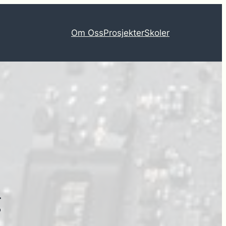
Om Oss
Prosjekter
Skoler
g