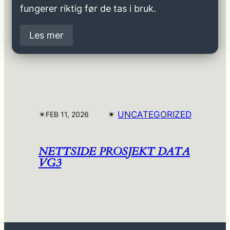
fungerer riktig før de tas i bruk.
Les mer
✴︎
✴︎
UNCATEGORIZED
FEB 11, 2026
NETTSIDE PROSJEKT DATA
VG3