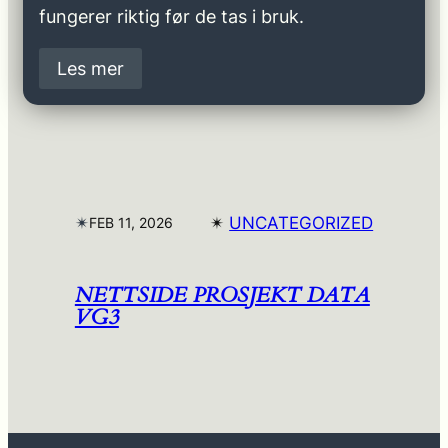
fungerer riktig før de tas i bruk.
Les mer
✴︎
✴︎
UNCATEGORIZED
FEB 11, 2026
NETTSIDE PROSJEKT DATA
VG3