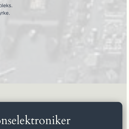
pleks.
yrke.
nselektroniker