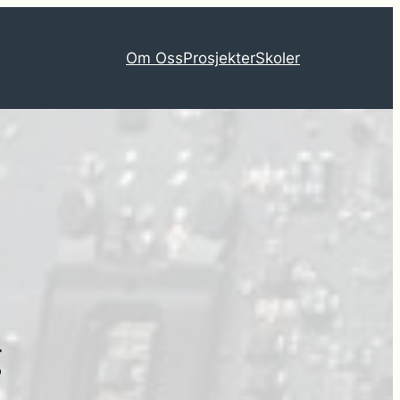
Om Oss
Prosjekter
Skoler
g