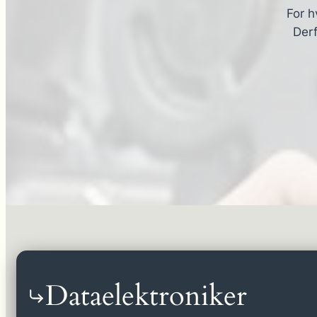
For h
Derf
Dataelektroniker