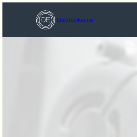
Hopp
til
Elektroniker.no
innhold