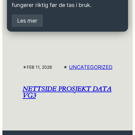
fungerer riktig før de tas i bruk.
Les mer
✴︎
✴︎
UNCATEGORIZED
FEB 11, 2026
NETTSIDE PROSJEKT DATA
VG3