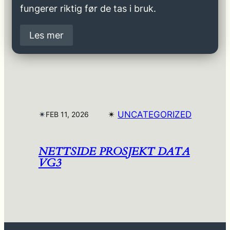
fungerer riktig før de tas i bruk.
Les mer
✴︎
✴︎
UNCATEGORIZED
FEB 11, 2026
NETTSIDE PROSJEKT DATA
VG3