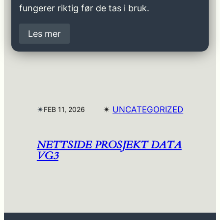
fungerer riktig før de tas i bruk.
Les mer
✴︎
✴︎
UNCATEGORIZED
FEB 11, 2026
NETTSIDE PROSJEKT DATA
VG3