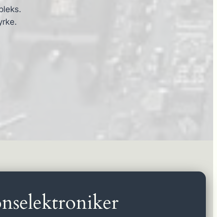
pleks.
yrke.
nselektroniker