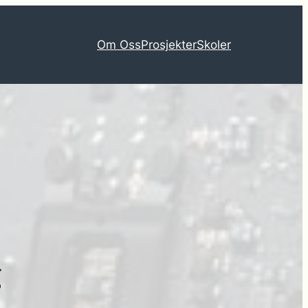
Om Oss
Prosjekter
Skoler
g