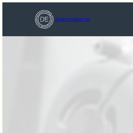
Hopp
til
Elektroniker.no
innhold