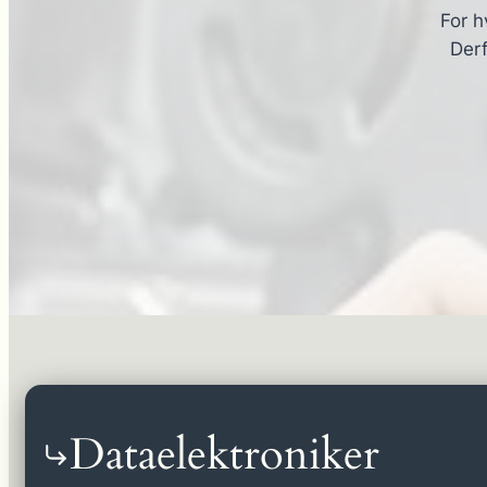
For h
Derf
Dataelektroniker