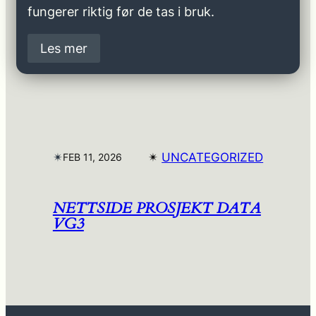
fungerer riktig før de tas i bruk.
Les mer
✴︎
✴︎
UNCATEGORIZED
FEB 11, 2026
NETTSIDE PROSJEKT DATA
VG3