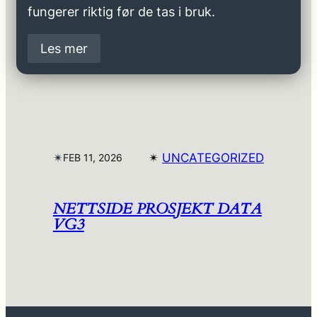
fungerer riktig før de tas i bruk.
Les mer
✴︎
✴︎
UNCATEGORIZED
FEB 11, 2026
NETTSIDE PROSJEKT DATA
VG3