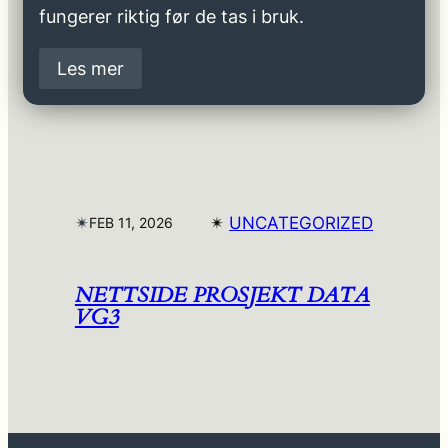
fungerer riktig før de tas i bruk.
Les mer
✴︎
✴︎
UNCATEGORIZED
FEB 11, 2026
NETTSIDE PROSJEKT DATA
VG3