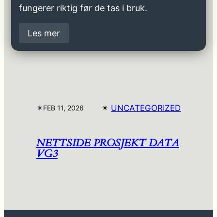
fungerer riktig før de tas i bruk.
Les mer
✴︎
✴︎
UNCATEGORIZED
FEB 11, 2026
NETTSIDE PROSJEKT DATA
VG3