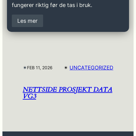
fungerer riktig før de tas i bruk.
Les mer
✴︎
✴︎
UNCATEGORIZED
FEB 11, 2026
NETTSIDE PROSJEKT DATA
VG3