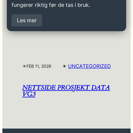
fungerer riktig før de tas i bruk.
Les mer
✴︎
✴︎
UNCATEGORIZED
FEB 11, 2026
NETTSIDE PROSJEKT DATA
VG3