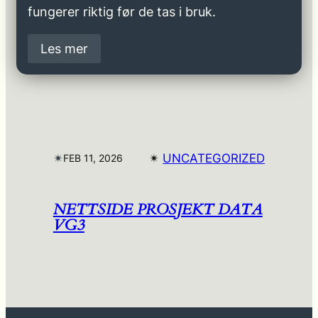
fungerer riktig før de tas i bruk.
Les mer
✴︎
✴︎
UNCATEGORIZED
FEB 11, 2026
NETTSIDE PROSJEKT DATA
VG3