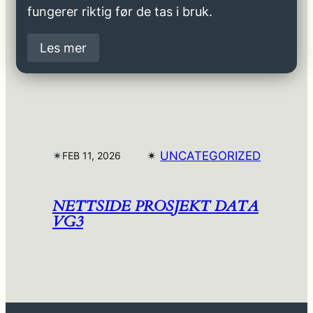
fungerer riktig før de tas i bruk.
Les mer
✴︎
✴︎
UNCATEGORIZED
FEB 11, 2026
NETTSIDE PROSJEKT DATA
VG3