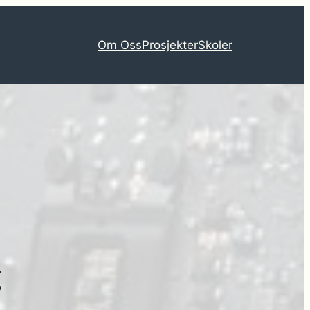
Om Oss
Prosjekter
Skoler
g