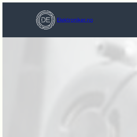
Hopp
til
Elektroniker.no
innhold