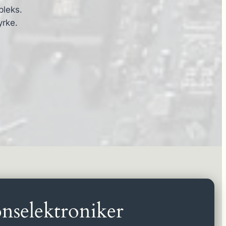
pleks.
yrke.
nselektroniker