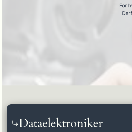
For h
Derf
Dataelektroniker