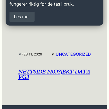
fungerer riktig før de tas i bruk.
Les mer
✴︎
✴︎
UNCATEGORIZED
FEB 11, 2026
NETTSIDE PROSJEKT DATA
VG3