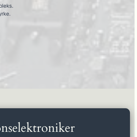
pleks.
yrke.
nselektroniker