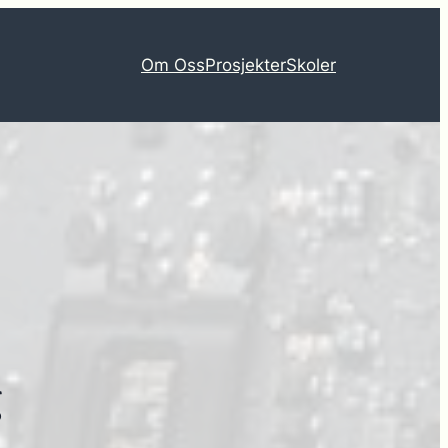
Om Oss
Prosjekter
Skoler
g