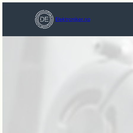
Hopp
til
Elektroniker.no
innhold