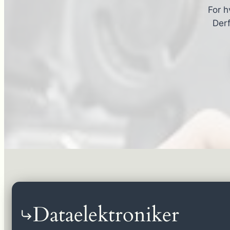
For h
Derf
Dataelektroniker