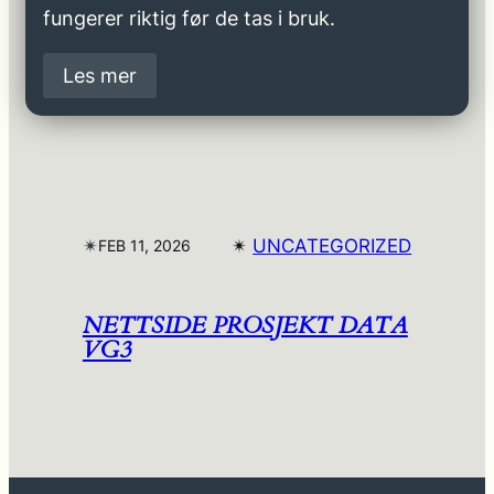
fungerer riktig før de tas i bruk.
Les mer
✴︎
✴︎
UNCATEGORIZED
FEB 11, 2026
NETTSIDE PROSJEKT DATA
VG3