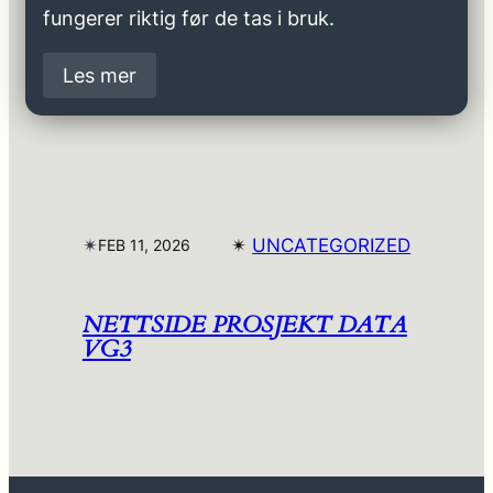
fungerer riktig før de tas i bruk.
Les mer
✴︎
✴︎
UNCATEGORIZED
FEB 11, 2026
NETTSIDE PROSJEKT DATA
VG3