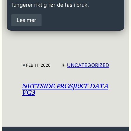
fungerer riktig før de tas i bruk.
Les mer
✴︎
✴︎
UNCATEGORIZED
FEB 11, 2026
NETTSIDE PROSJEKT DATA
VG3