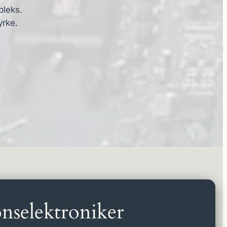
pleks.
yrke.
nselektroniker