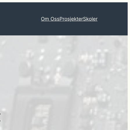
Om Oss
Prosjekter
Skoler
g