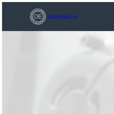
Hopp
til
Elektroniker.no
innhold