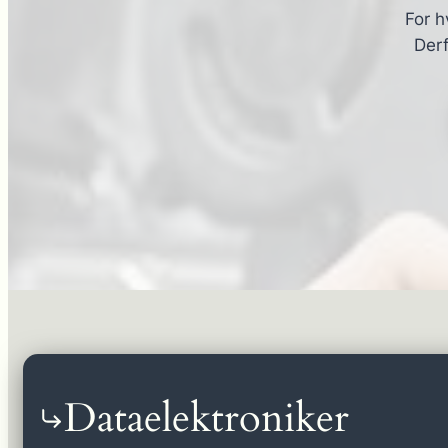
For h
Derf
Dataelektroniker