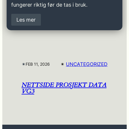
fungerer riktig før de tas i bruk.
Les mer
✴︎
✴︎
UNCATEGORIZED
FEB 11, 2026
NETTSIDE PROSJEKT DATA
VG3