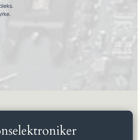
pleks.
yrke.
nselektroniker