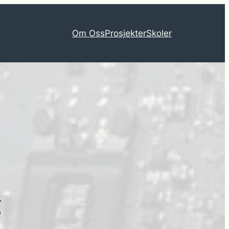
Om Oss
Prosjekter
Skoler
g