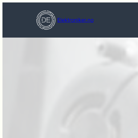
Hopp
til
Elektroniker.no
innhold