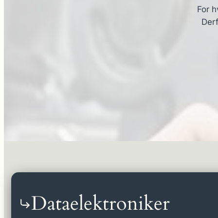
For h
Derf
Dataelektroniker