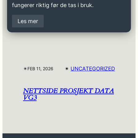
fungerer riktig før de tas i bruk.
Les mer
✴︎
✴︎
UNCATEGORIZED
FEB 11, 2026
NETTSIDE PROSJEKT DATA
VG3