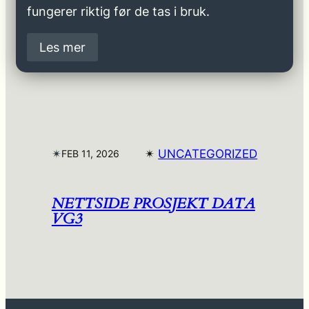
fungerer riktig før de tas i bruk.
Les mer
✴︎
✴︎
UNCATEGORIZED
FEB 11, 2026
NETTSIDE PROSJEKT DATA
VG3