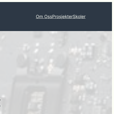
Om Oss
Prosjekter
Skoler
g