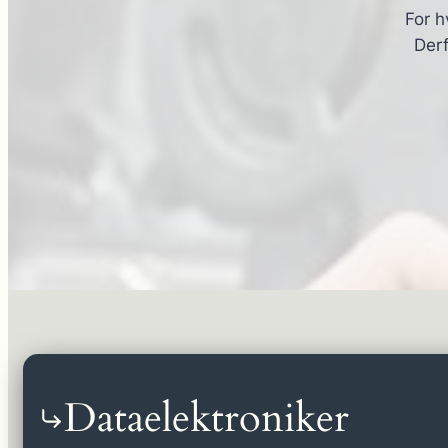
For h
Derf
Dataelektroniker