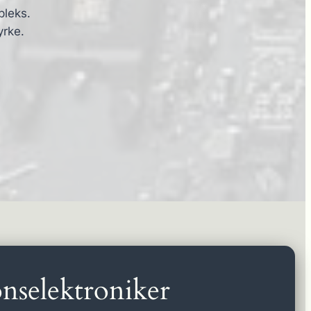
pleks.
yrke.
nselektroniker