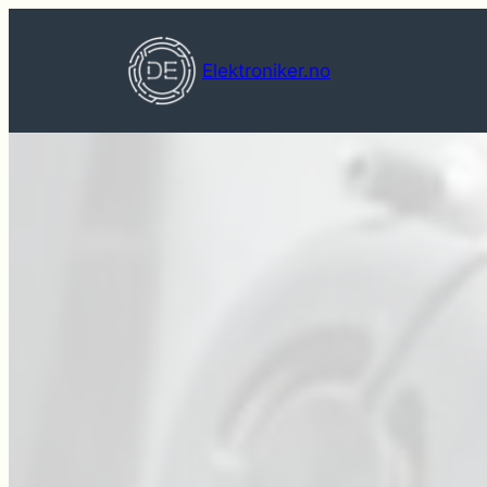
Hopp
til
Elektroniker.no
innhold