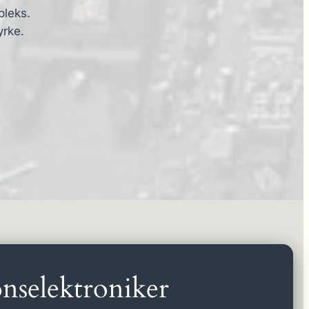
pleks.
yrke.
nselektroniker