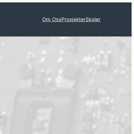
Om Oss
Prosjekter
Skoler
g