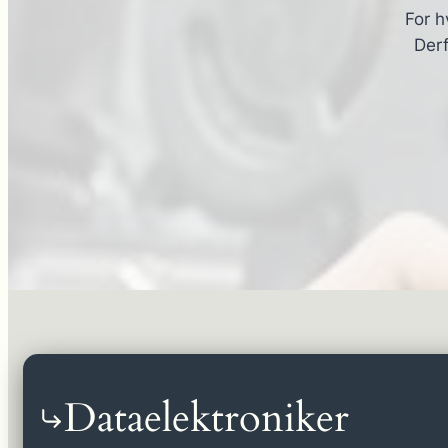
For h
Derf
Dataelektroniker