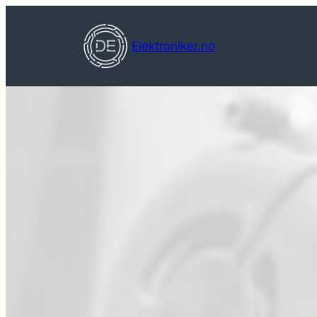
Hopp
til
Elektroniker.no
innhold