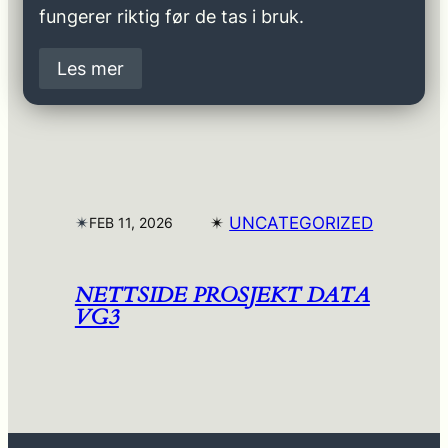
fungerer riktig før de tas i bruk.
Les mer
✴︎
✴︎
UNCATEGORIZED
FEB 11, 2026
NETTSIDE PROSJEKT DATA
VG3