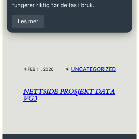
fungerer riktig før de tas i bruk.
Les mer
✴︎
✴︎
UNCATEGORIZED
FEB 11, 2026
NETTSIDE PROSJEKT DATA
VG3