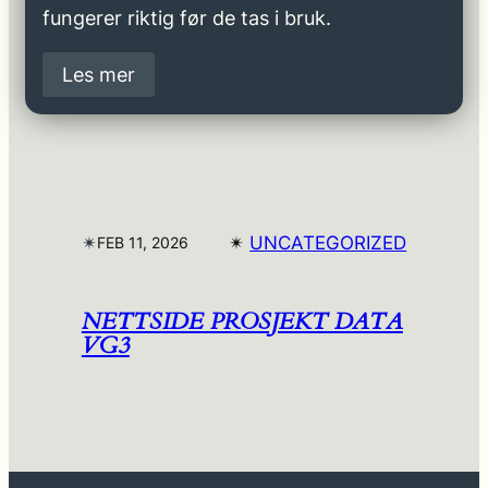
fungerer riktig før de tas i bruk.
Les mer
✴︎
✴︎
UNCATEGORIZED
FEB 11, 2026
NETTSIDE PROSJEKT DATA
VG3