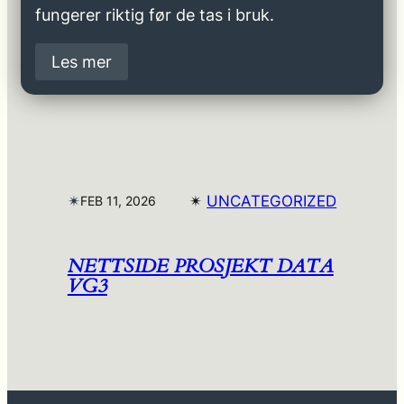
fungerer riktig før de tas i bruk.
Les mer
✴︎
✴︎
UNCATEGORIZED
FEB 11, 2026
NETTSIDE PROSJEKT DATA
VG3