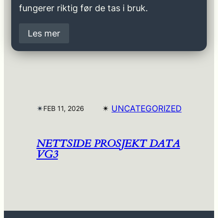
fungerer riktig før de tas i bruk.
Les mer
✴︎
✴︎
UNCATEGORIZED
FEB 11, 2026
NETTSIDE PROSJEKT DATA
VG3