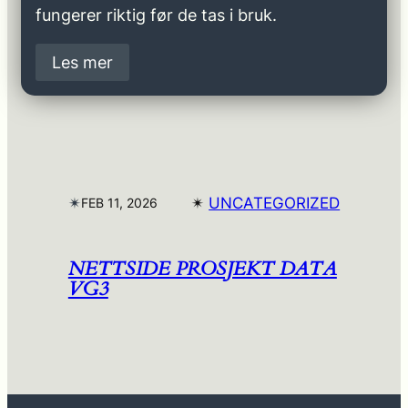
fungerer riktig før de tas i bruk.
Les mer
✴︎
✴︎
UNCATEGORIZED
FEB 11, 2026
NETTSIDE PROSJEKT DATA
VG3