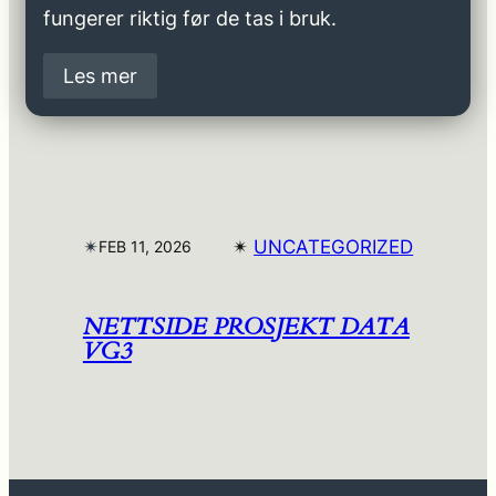
fungerer riktig før de tas i bruk.
Les mer
✴︎
✴︎
UNCATEGORIZED
FEB 11, 2026
NETTSIDE PROSJEKT DATA
VG3