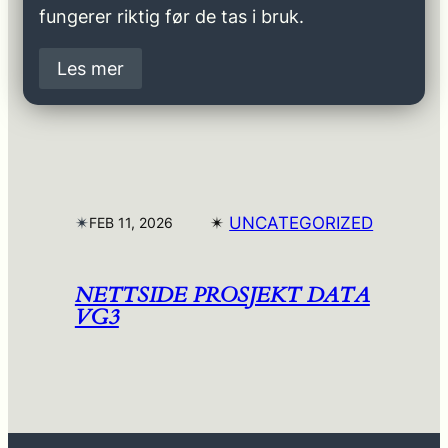
fungerer riktig før de tas i bruk.
Les mer
✴︎
✴︎
UNCATEGORIZED
FEB 11, 2026
NETTSIDE PROSJEKT DATA
VG3