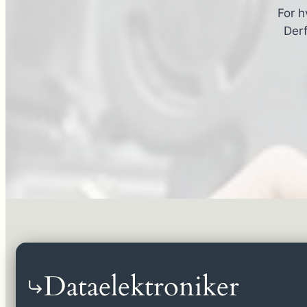
For h
Derf
Dataelektroniker