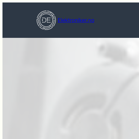
Hopp
til
Elektroniker.no
innhold