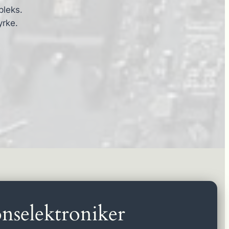
pleks.
yrke.
nselektroniker