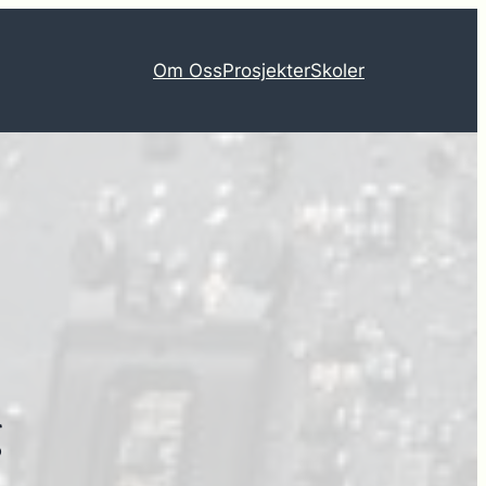
Om Oss
Prosjekter
Skoler
g