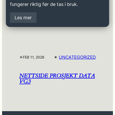
fungerer riktig før de tas i bruk.
Les mer
✴︎
✴︎
UNCATEGORIZED
FEB 11, 2026
NETTSIDE PROSJEKT DATA
VG3