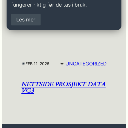
fungerer riktig før de tas i bruk.
Les mer
✴︎
✴︎
UNCATEGORIZED
FEB 11, 2026
NETTSIDE PROSJEKT DATA
VG3