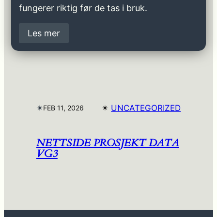
fungerer riktig før de tas i bruk.
Les mer
✴︎
✴︎
UNCATEGORIZED
FEB 11, 2026
NETTSIDE PROSJEKT DATA
VG3