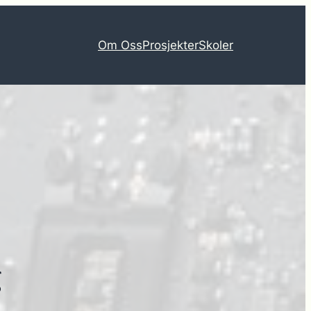
Om Oss
Prosjekter
Skoler
g