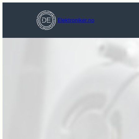
Hopp
til
Elektroniker.no
innhold