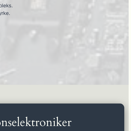
pleks.
yrke.
nselektroniker