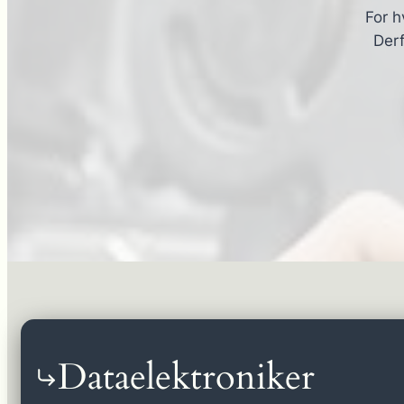
For h
Derf
Dataelektroniker