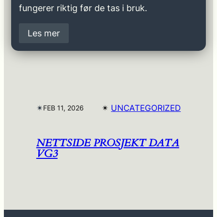
fungerer riktig før de tas i bruk.
Les mer
✴︎
✴︎
UNCATEGORIZED
FEB 11, 2026
NETTSIDE PROSJEKT DATA
VG3