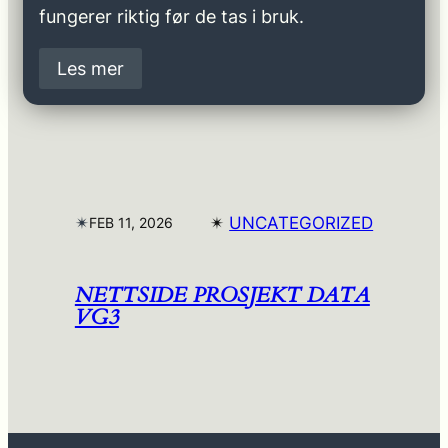
fungerer riktig før de tas i bruk.
Les mer
✴︎
✴︎
UNCATEGORIZED
FEB 11, 2026
NETTSIDE PROSJEKT DATA
VG3