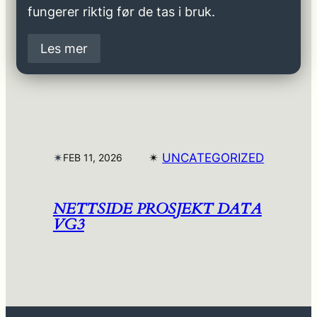
fungerer riktig før de tas i bruk.
Les mer
✴︎
✴︎
UNCATEGORIZED
FEB 11, 2026
NETTSIDE PROSJEKT DATA
VG3