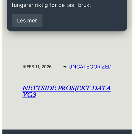
fungerer riktig før de tas i bruk.
Les mer
✴︎
✴︎
UNCATEGORIZED
FEB 11, 2026
NETTSIDE PROSJEKT DATA
VG3