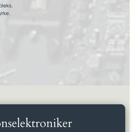
pleks.
yrke.
nselektroniker