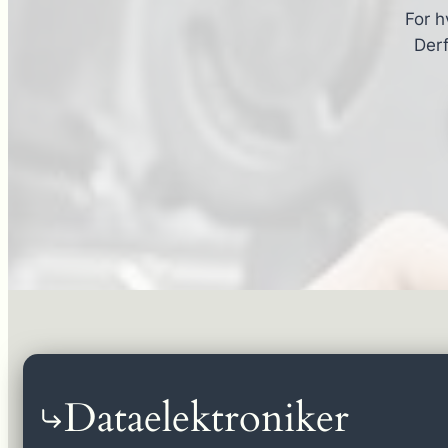
For h
Derf
Dataelektroniker