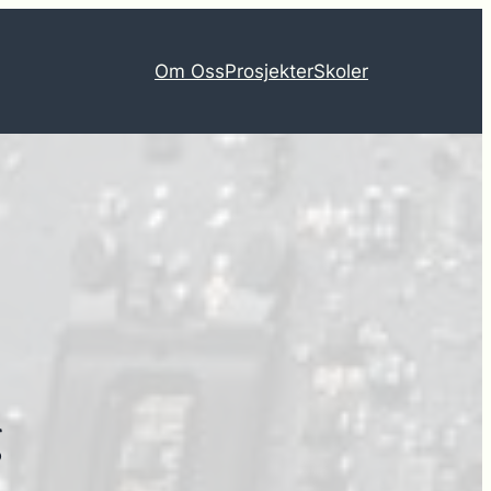
Om Oss
Prosjekter
Skoler
g