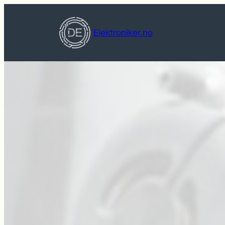
Hopp
til
Elektroniker.no
innhold