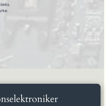
pleks.
yrke.
nselektroniker