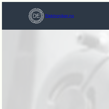
Hopp
til
Elektroniker.no
innhold